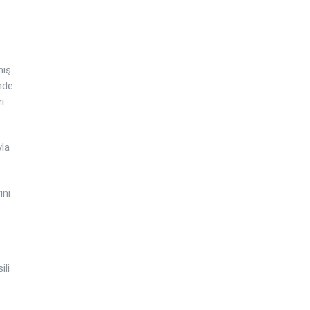
mış
nde
i
yla
ını
ili