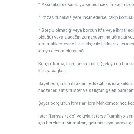
* Aksi takdirde kambiyo senedindeki imzanın kendi
* İmzasını haksız yere inkâr ederse, takip konu
* Borçlu olmadığı veya borcun itfa veya ihmal ed
olduğu) veya alacağın zamanaşımına uğradığı veya y
icra mahkemesine bir dilekçe ile bildirerek, icra 
icraya devam olunacağı
Borçlu, borca, borç senedindeki (çek ya da bonoda
karara bağlanır.
Şayet borçlunun itirazları reddedilirse, icra kaldı
haczeder, satışını ister ve satıştan gelen paradan 
Şayet borçlunun itirazları İcra Mahkemesi’nce kabul 
İster “ilamsız takip” yoluyla, isterse “kambiyo sen
için borçlunun bir malının, gelirinin veya paraya çev