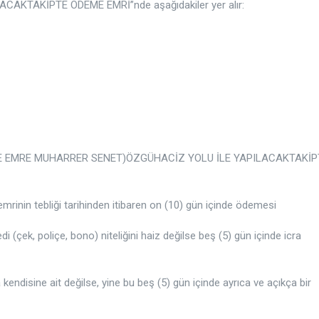
KTAKİPTE ÖDEME EMRİ”nde aşağıdakiler yer alır:
E VE EMRE MUHARRER SENET)ÖZGÜHACİZ YOLU İLE YAPILACAKTAKİP
mrinin tebliği tarihinden itibaren on (10) gün içinde ödemesi
 (çek, poliçe, bono) niteliğini haiz değilse beş (5) gün içinde icra
 kendisine ait değilse, yine bu beş (5) gün içinde ayrıca ve açıkça bir