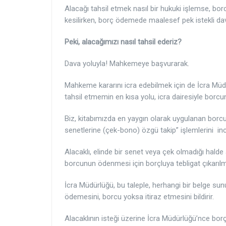
Alacağı tahsil etmek nasıl bir hukuki işlemse, bor
kesilirken, borç ödemede maalesef pek istekli d
Peki, alacağımızı nasıl tahsil ederiz?
Dava yoluyla! Mahkemeye başvurarak.
Mahkeme kararını icra edebilmek için de İcra 
tahsil etmemin en kısa yolu, icra dairesiyle borc
Biz, kitabımızda en yaygın olarak uygulanan borcun
senetlerine (çek-bono) özgü takip” işlemlerini in
Alacaklı, elinde bir senet veya çek olmadığı halde
borcunun ödenmesi için borçluya tebligat çıkarılmas
İcra Müdürlüğü, bu taleple, herhangi bir belge 
ödemesini, borcu yoksa itiraz etmesini bildirir.
Alacaklının isteği üzerine İcra Müdürlüğü’nce bo