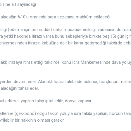
sine ait sayılacağı
su alacağın %10’u oranında para cezasına mahkûm edileceği
ildiği (ödeme için bir müddet daha müsaade edildiği, vadesinin dolma
etki hakkında itirazı varsa bunu sebepleriyle birlikte beş (5) gün içi
mahkemesinden itirazın kabulüne dair bir karar getirmediği takdirde cebr
ki) imzaya itiraz ettiği takdirde, konu İcra Mahkemesi’nde dava yolu
ğı yerden devam eder. Alacaklı haciz talebinde bulunur, borçlunun mallar
alacağını tahsil eder.
edilirse, yapılan takip iptal edilir, dosya kapanır.
etlerine (çek-bono) özgü takip” yoluyla icra takibi yapılsın, borcun tahs
rilebilir bir hakkının olması gerekir.