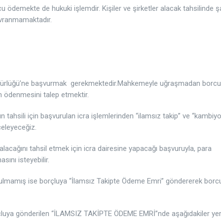
cu ödemekte de hukuki işlemdir. Kişiler ve şirketler alacak tahsilinde ş
avranmamaktadır.
Müdürlüğü’ne başvurmak gerekmektedir.Mahkemeyle uğraşmadan borcu
un ödenmesini talep etmektir.
 tahsili için başvurulan icra işlemlerinden “ilamsız takip” ve “kambiy
celeyeceğiz.
 alacağını tahsil etmek için icra dairesine yapacağı başvuruyla, para
ını isteyebilir.
sunulmamış ise borçluya “İlamsız Takipte Ödeme Emri” göndererek borc
rçluya gönderilen “İLAMSIZ TAKİPTE ÖDEME EMRİ”nde aşağıdakiler yer 