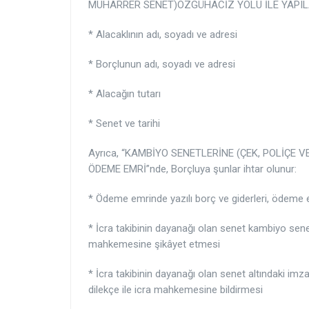
MUHARRER SENET)ÖZGÜHACİZ YOLU İLE YAPILACA
* Alacaklının adı, soyadı ve adresi
* Borçlunun adı, soyadı ve adresi
* Alacağın tutarı
* Senet ve tarihi
Ayrıca, “KAMBİYO SENETLERİNE (ÇEK, POLİÇ
ÖDEME EMRİ”nde, Borçluya şunlar ihtar olunur:
* Ödeme emrinde yazılı borç ve giderleri, ödeme e
* İcra takibinin dayanağı olan senet kambiyo senedi
mahkemesine şikâyet etmesi
* İcra takibinin dayanağı olan senet altındaki imza
dilekçe ile icra mahkemesine bildirmesi