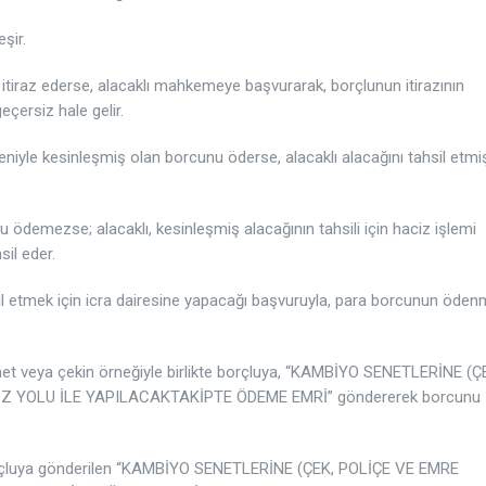
şir.
itiraz ederse, alacaklı mahkemeye başvurarak, borçlunun itirazının
eçersiz hale gelir.
iyle kesinleşmiş olan borcunu öderse, alacaklı alacağını tahsil etmi
 ödemezse; alacaklı, kesinleşmiş alacağının tahsili için haciz işlemi
sil eder.
hsil etmek için icra dairesine yapacağı başvuruyla, para borcunun öden
net veya çekin örneğiyle birlikte borçluya, “KAMBİYO SENETLERİNE (Ç
 YOLU İLE YAPILACAKTAKİPTE ÖDEME EMRİ” göndererek borcunu
 borçluya gönderilen “KAMBİYO SENETLERİNE (ÇEK, POLİÇE VE EMRE