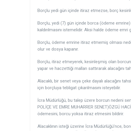
Borçlu yedi gün içinde itiraz etmezse, borç kesinle
Borçlu, yedi (7) gün içinde borca (ödeme emrine) 
kaldırılmasını istemelidir. Aksi halde ödeme emri g
Borçlu, ödeme emrine itiraz etmemiş olması neden
olur ve dosya kapanır.
Borçlu, itiraz etmeyerek, kesinleşmiş olan borcunu
yapar ve haczettiği malları sattırarak alacağını tah
Alacaklı, bir senet veya çeke dayalı alacağını ta
için borçluya tebligat çıkarılmasını isteyebilir.
İcra Müdürlüğü, bu talep üzere borcun nedeni se
POLİÇE VE EMRE MUHARRER SENET)ÖZGÜ HACİZ
ödemesini, borcu yoksa itiraz etmesini bildirir.
Alacaklının isteği üzerine İcra Müdürlüğü’nce,