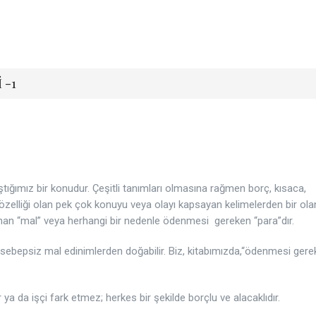
 -1
ığımız bir konudur. Çeşitli tanımları olmasına rağmen borç, kısaca,
 özelliği olan pek çok konuyu veya olayı kapsayan kelimelerden bir ola
alınan “mal” veya herhangi bir nedenle ödenmesi gereken “para”dır.
a sebepsiz mal edinimlerden doğabilir. Biz, kitabımızda,“ödenmesi ger
ya da işçi fark etmez; herkes bir şekilde borçlu ve alacaklıdır.