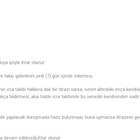
ya şöyle ihtar olunur:
e takip giderlerini yedi (7) gün içinde ödemesi,
 icra takibi hakkına dair bir itirazı varsa, senet altındaki imza kendis
çıkça bildirmesi; aksi halde icra takibinde bu senedin kendisinden sadır
nde yapılacak duruşmada hazır bulunması; buna uymazsa itirazının geç
a devam edileceği,ihtar olunur