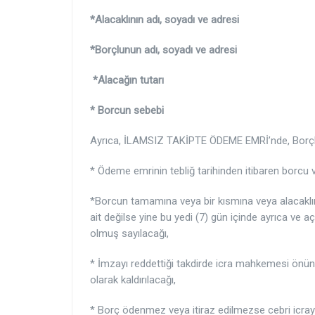
*Alacaklının adı, soyadı ve adresi
*Borçlunun adı, soyadı ve adresi
*Alacağın tutarı
* Borcun sebebi
Ayrıca, İLAMSIZ TAKİPTE ÖDEME EMRİ’nde, Borçlu
* Ödeme emrinin tebliğ tarihinden itibaren borcu v
*Borcun tamamına veya bir kısmına veya alacaklının
ait değilse yine bu yedi (7) gün içinde ayrıca ve a
olmuş sayılacağı,
* İmzayı reddettiği takdirde icra mahkemesi önü
olarak kaldırılacağı,
* Borç ödenmez veya itiraz edilmezse cebri icray