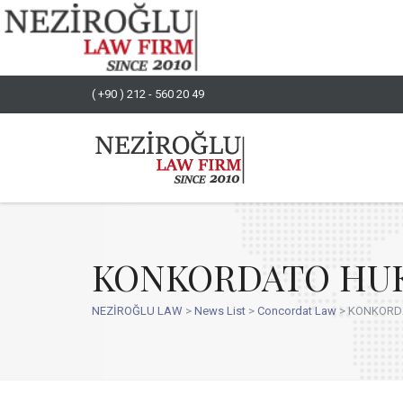
( +90 ) 212 - 560 20 49
KONKORDATO HUKU
NEZİROĞLU LAW
>
News List
>
Concordat Law
>
KONKORDA