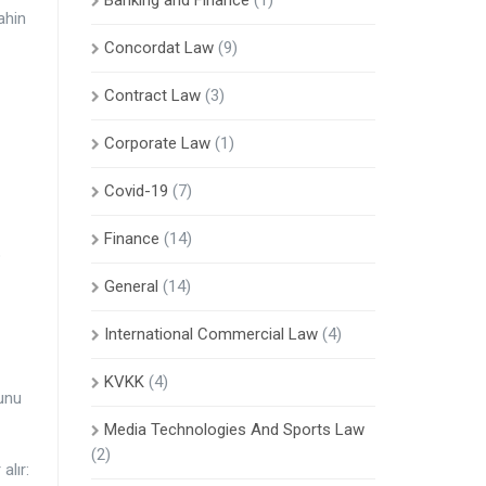
Banking and Finance
(1)
ahin
Concordat Law
(9)
Contract Law
(3)
Corporate Law
(1)
Covid-19
(7)
Finance
(14)
o
General
(14)
International Commercial Law
(4)
KVKK
(4)
unu
Media Technologies And Sports Law
(2)
alır: