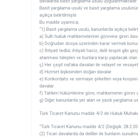
davalarda basit yargılama usulü uygulanmaktadır.
Basit yargılama usulü ve basit yargılama usulün
açıkça belirtilmiştir.
Bu madde uyarınca;
“1) Basit yargılama usulü, kanunlarda açıkça belirt
a) Sulh hukuk mahkemelerinin görevine giren dava 
b) Doğrudan dosya üzerinden karar vermek konusu
c) İhtiyati tedbir, ihtiyati haciz, delil tespiti gibi 
atanması talepleri ve bunlara karşı yapılacak olan i
ç) Her çeşit nafaka davaları ile velayet ve vesayete
d) Hizmet ilişkisinden doğan davalar.
e) Konkordato ve sermaye şirketleri veya kooperati
davalar.
f) Tahkim hükümlerine göre, mahkemenin görev ala
g) Diğer kanunlarda yer alan ve yazılı yargılama usu
Türk Ticaret Kanunu madde 4/2 de Hukuk Muhake
“Türk Ticaret Kanunu madde 4/2 (Değişik: 28.2.20
(2) Ticari davalarda da deliller ile bunların sunu