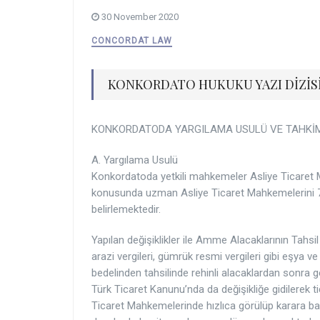
30 November 2020
CONCORDAT LAW
KONKORDATO HUKUKU YAZI DİZİSİ
KONKORDATODA YARGILAMA USULÜ VE TAHKİ
A. Yargılama Usulü
Konkordatoda yetkili mahkemeler Asliye Ticaret M
konusunda uzman Asliye Ticaret Mahkemelerini 7101
belirlemektedir.
Yapılan değişiklikler ile Amme Alacaklarının Tahsil
arazi vergileri, gümrük resmi vergileri gibi eşy
bedelinden tahsilinde rehinli alacaklardan sonra ge
Türk Ticaret Kanunu’nda da değişikliğe gidilerek 
Ticaret Mahkemelerinde hızlıca görülüp karara bağl