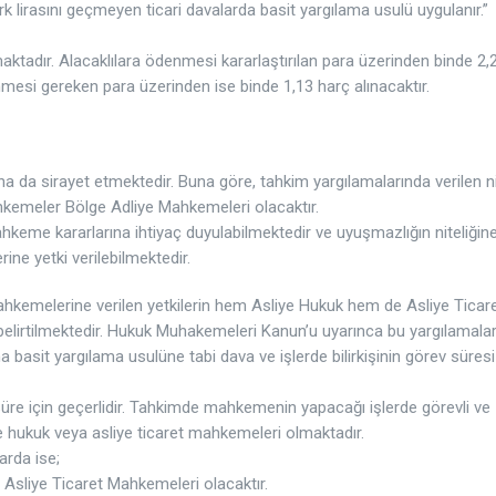
rk lirasını geçmeyen ticari davalarda basit yargılama usulü uygulanır.”
adır. Alacaklılara ödenmesi kararlaştırılan para üzerinden binde 2,2
nmesi gereken para üzerinden ise binde 1,13 harç alınacaktır.
’na da sirayet etmektedir. Buna göre, tahkim yargılamalarında verilen n
ahkemeler Bölge Adliye Mahkemeleri olacaktır.
keme kararlarına ihtiyaç duyulabilmektedir ve uyuşmazlığın niteliğin
ne yetki verilebilmektedir.
hkemelerine verilen yetkilerin hem Asliye Hukuk hem de Asliye Ticar
 belirtilmektedir. Hukuk Muhakemeleri Kanun’u uyarınca bu yargılamalar
sit yargılama usulüne tabi dava ve işlerde bilirkişinin görev süresi 
üre için geçerlidir. Tahkimde mahkemenin yapacağı işlerde görevli ve
 hukuk veya asliye ticaret mahkemeleri olmaktadır.
arda ise;
Asliye Ticaret Mahkemeleri olacaktır.