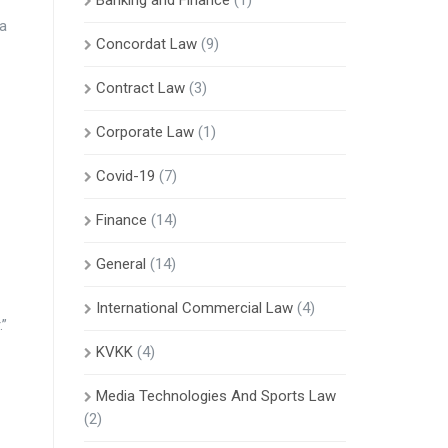
Banking and Finance
(1)
da
Concordat Law
(9)
Contract Law
(3)
Corporate Law
(1)
Covid-19
(7)
Finance
(14)
General
(14)
International Commercial Law
(4)
.”
KVKK
(4)
Media Technologies And Sports Law
(2)