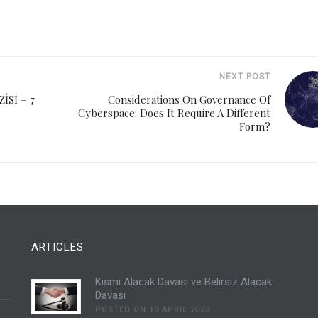
NEXT POST
Sİ – 7
Considerations On Governance Of
Cyberspace: Does It Require A Different
Form?
ARTICLES
Kısmi Alacak Davası ve Belirsiz Alacak
Davası
POSTED ON 13 APRIL 2023