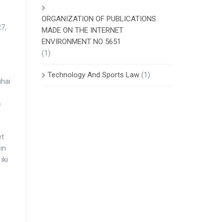
ORGANIZATION OF PUBLICATIONS
7,
MADE ON THE INTERNET
ENVIRONMENT NO 5651
(1)
Technology And Sports Law
(1)
ihai
e
et
ın
iki