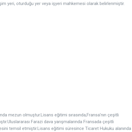
eşim yeri, oturduğu yer veya işyeri mahkemesi olarak belirlenmiştir.
ında mezun olmuştur.Lisans eğitimi sırasında,Fransa’nın çeşitli
ıştır.Uluslararası Farazi dava yarışmalarında Fransada çeşitli
esini temsil etmiştir.Lisans eğitimi süresince Ticaret Hukuku alanında