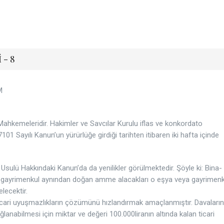
 - 8
M
ahkemeleridir. Hakimler ve Savcılar Kurulu iflas ve konkordato
 Sayılı Kanun’un yürürlüğe girdiği tarihten itibaren iki hafta içinde
 Usulü Hakkındaki Kanun’da da yenilikler görülmektedir. Şöyle ki: Bina-
a ve gayrimenkul aynından doğan amme alacakları o eşya veya gayrimenk
lecektir.
ticari uyuşmazlıkların çözümünü hızlandırmak amaçlanmıştır. Davaların
anabilmesi için miktar ve değeri 100.000liranın altında kalan ticari