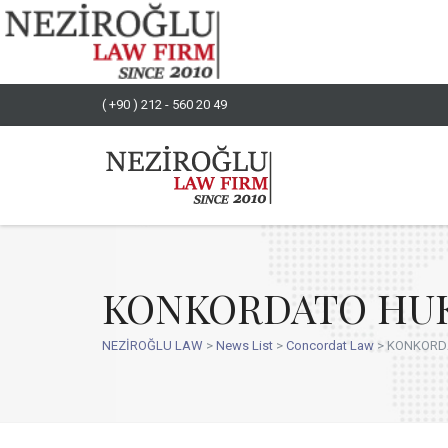
( +90 ) 212 - 560 20 49
KONKORDATO HUKU
NEZİROĞLU LAW
>
News List
>
Concordat Law
>
KONKORDA