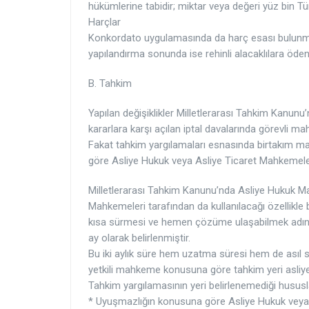
hükümlerine tabidir; miktar veya değeri yüz bin Tü
Harçlar
Konkordato uygulamasında da harç esası bulunmakt
yapılandırma sonunda ise rehinli alacaklılara öde
B. Tahkim
Yapılan değişiklikler Milletlerarası Tahkim Kanunu
kararlara karşı açılan iptal davalarında görevli m
Fakat tahkim yargılamaları esnasında birtakım mah
göre Asliye Hukuk veya Asliye Ticaret Mahkemeleri
Milletlerarası Tahkim Kanunu’nda Asliye Hukuk Ma
Mahkemeleri tarafından da kullanılacağı özellikle
kısa sürmesi ve hemen çözüme ulaşabilmek adına ba
ay olarak belirlenmiştir.
Bu iki aylık süre hem uzatma süresi hem de asıl s
yetkili mahkeme konusuna göre tahkim yeri asliye
Tahkim yargılamasının yeri belirlenemediği hususl
* Uyuşmazlığın konusuna göre Asliye Hukuk veya 