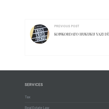
PREVIOUS POST
KONKORDATO HUKUKU YAZI DİZİ
SERVICES
Tax
Real Estate Law